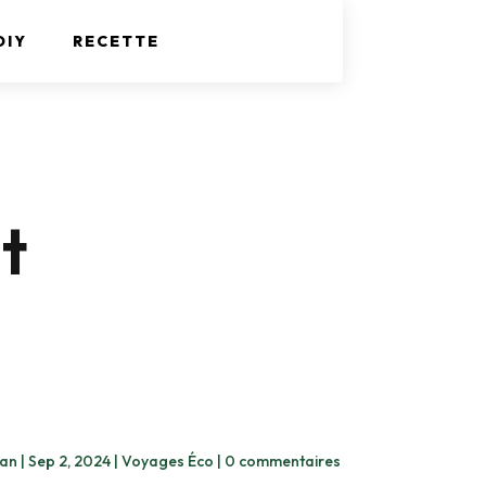
DIY
RECETTE
t
gan
|
Sep 2, 2024
|
Voyages Éco
|
0 commentaires