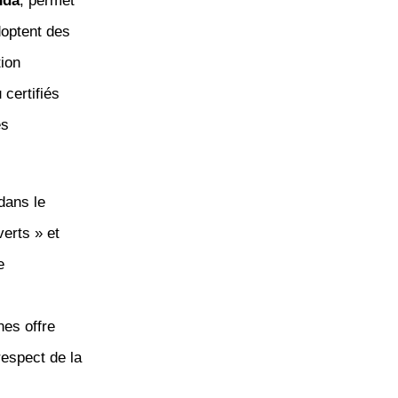
nda
, permet
doptent des
tion
 certifiés
és
dans le
erts » et
e
nes offre
respect de la