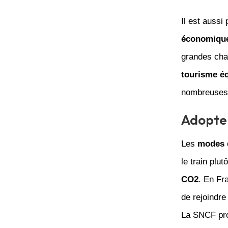
Il est aussi
économique
grandes chaî
tourisme éq
nombreuses 
Adopter
Les
modes d
le train plu
CO2
. En Fr
de rejoindr
La SNCF pro