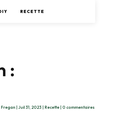
DIY
RECETTE
 :
 Fregan
|
Juil 31, 2023
|
Recette
|
0 commentaires