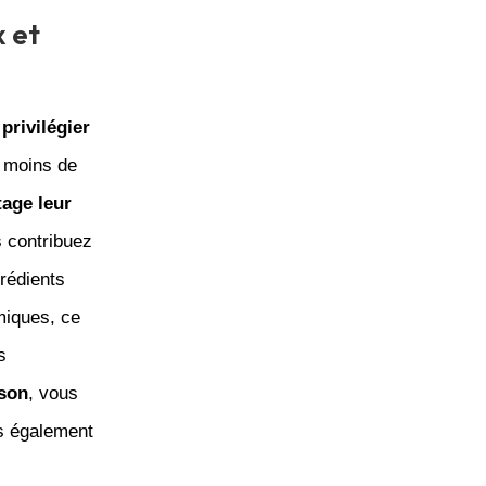
x et
privilégier
u moins de
tage leur
s contribuez
grédients
imiques, ce
s
son
, vous
s également