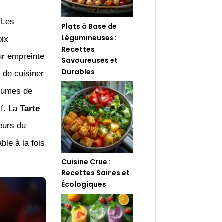
 Les
Plats à Base de
Légumineuses :
oix
Recettes
ur empreinte
Savoureuses et
Durables
 de cuisiner
égumes de
if. La
Tarte
eurs du
le à la fois
Cuisine Crue :
Recettes Saines et
Écologiques