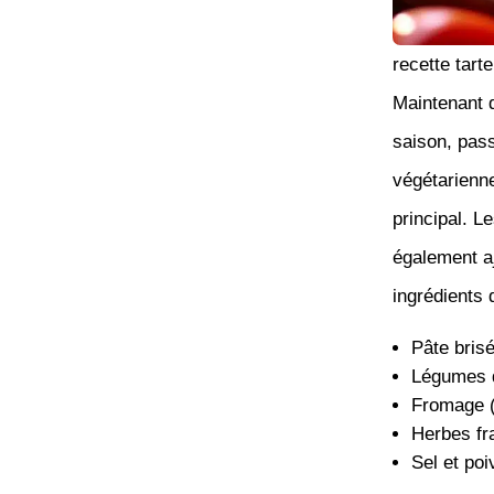
recette tart
Maintenant 
saison, pass
végétarienne
principal. L
également aj
ingrédients 
Pâte bris
Légumes d
Fromage (
Herbes fr
Sel et poi