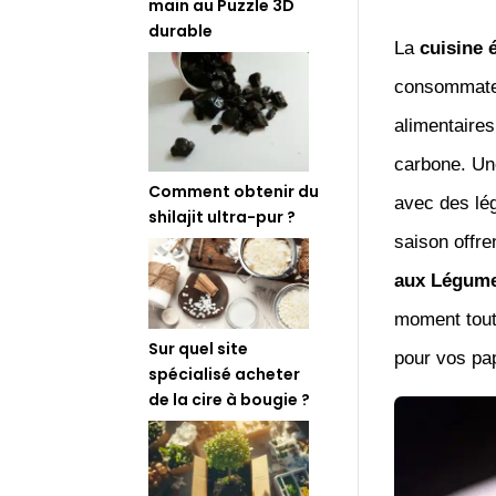
main au Puzzle 3D
durable
La
cuisine 
consommateu
alimentaires
carbone. Une
Comment obtenir du
avec des lég
shilajit ultra-pur ?
saison offre
aux Légume
moment tout 
Sur quel site
pour vos pap
spécialisé acheter
de la cire à bougie ?