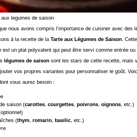
e aux legumes de saison
que nous avons compris l’importance de cuisiner avec des 
ons à la recette de la
Tarte aux Légumes de Saison
. Cette
 est un plat polyvalent qui peut être servi comme entrée o
es
légumes de saison
sont les stars de cette recette, mais
outer vos propres variantes pour personnaliser le goût. Voic
dont vous aurez besoin :
ée
e saison (
carottes
,
courgettes
,
poivrons
,
oignons
, etc.)
optionnel)
aîches (
thym
,
romarin
,
basilic
, etc.)
vre