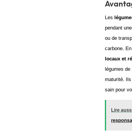
Avantag
Les
légume
pendant une 
ou de transp
carbone. En
locaux et r
légumes de s
maturité. Il
sain pour vo
Lire aussi
responsa