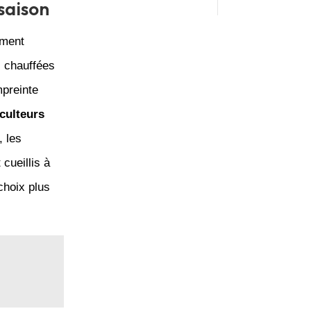
saison
ement
s chauffées
mpreinte
culteurs
, les
cueillis à
choix plus