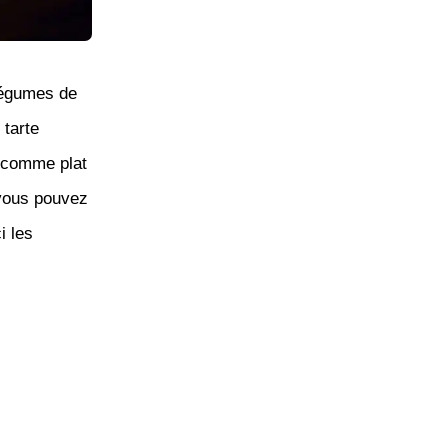
légumes de
 tarte
u comme plat
 vous pouvez
i les