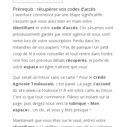
Prérequis : récupérer vos codes d’accès
L’aventure commence par une étape significatife :
s’assurer que vous avez bien en main votre
identifiant
et votre
code d’accès
. Ces sésames sont
précieusement gardés par votre agence et vous sont
remis lors de votre souscription. Perdu dans les
méandres de vos papiers ? Pas de panique ! Un petit
coup de fil à votre conseiller et tout rentre dans l’ordre.
Une fois ces précieux détails
récupérés
, la porte de
votre
espace
en ligne n’attend que vous.
Que serait un trésor sans sa carte ? Pour le
Crédit
Agricole Toulousain
, c’est pareil. La page d’
accueil
du site www.ca-toulouse31.fr est votre carte au trésor.
C’est ici que tout commence. Flânez un instant sur la
page, puis dirigez-vous vers la
rubrique
«
Mon
espace
« . Un clic, et vous y êtes presque !
Maintenant que vous êtes sur le seuil, entrez votre
identifiant
à 11 chiffres, comme une clé qui actionne